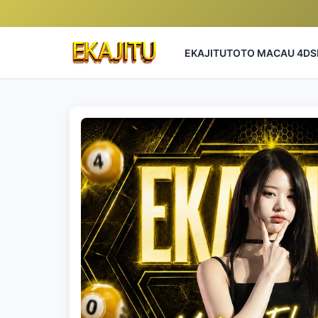
EKAJITU
TOTO MACAU 4D
S