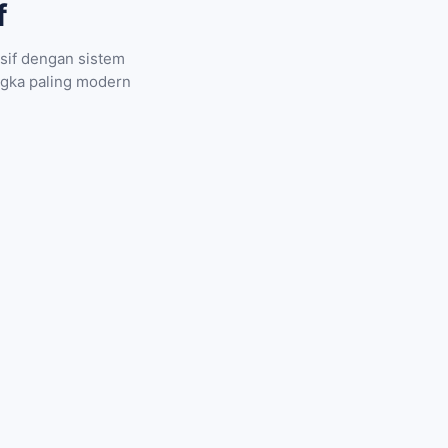
f
nsif dengan sistem
ngka paling modern