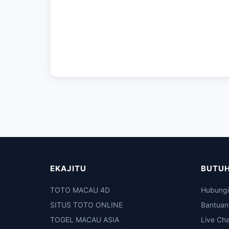
Verified User
Verified User
EKAJITU
BUTUH
TOTO MACAU 4D
Hubungi
SITUS TOTO ONLINE
Bantuan
TOGEL MACAU ASIA
Live Ch