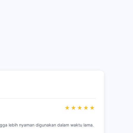
★★★★★
gga lebih nyaman digunakan dalam waktu lama.